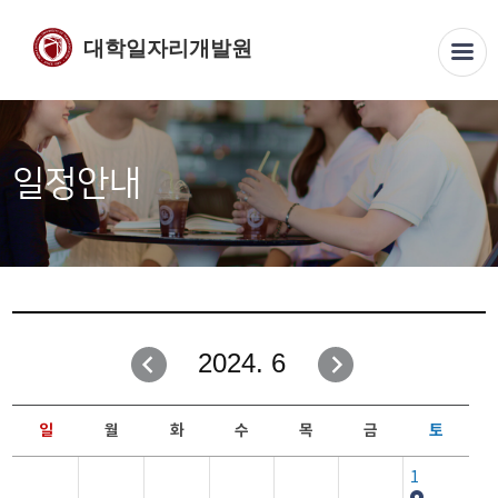
대학일자리개발원
일정안내
2024. 6
일
월
화
수
목
금
토
1