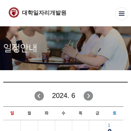
대학일자리개발원
일정안내
2024. 6
일
월
화
수
목
금
토
1