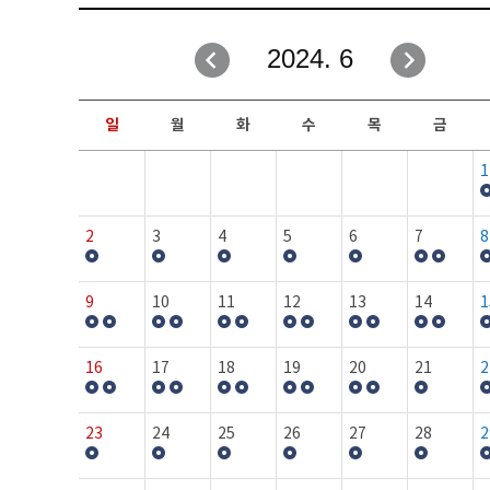
취업성공지원과
자유게시판
2024. 6
창업지원·교육센터
일정안내
현장실습/IPP사업단
보도자료
일
월
화
수
목
금
커뮤니티
행사갤러리
1
홈페이지가이드
프로그램제안
2
3
4
5
6
7
8
9
10
11
12
13
14
1
16
17
18
19
20
21
2
23
24
25
26
27
28
2