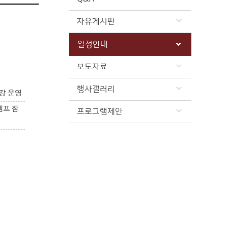
자유게시판
일정안내
보도자료
행사갤러리
강 운영
캠프 참
프로그램제안