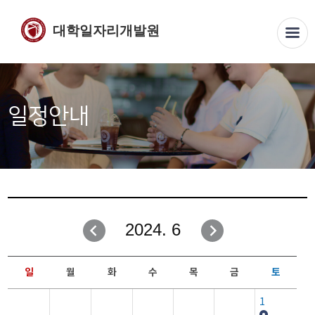
대학일자리개발원
일정안내
2024. 6
일
월
화
수
목
금
토
1