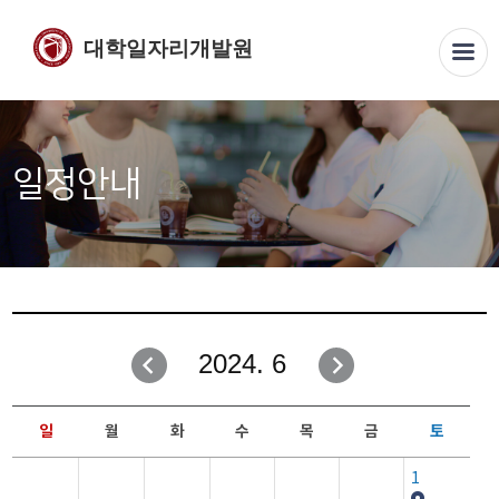
대학일자리개발원
일정안내
2024. 6
일
월
화
수
목
금
토
1