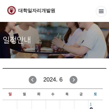
대학일자리개발원
일정안내
2024. 6
일
월
화
수
목
금
토
1