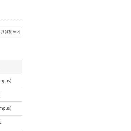
월간일정 보기
소
mpus)
인
mpus)
인