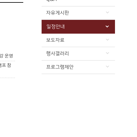
자유게시판
일정안내
보도자료
행사갤러리
강 운영
캠프 참
프로그램제안