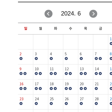
취업성공지원과
자유게시판
2024. 6
창업지원·교육센터
일정안내
현장실습/IPP사업단
보도자료
일
월
화
수
목
금
커뮤니티
행사갤러리
1
홈페이지가이드
프로그램제안
2
3
4
5
6
7
8
9
10
11
12
13
14
1
16
17
18
19
20
21
2
23
24
25
26
27
28
2