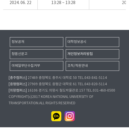
2024. 06. 22
13:28 ~ 13:28
20
정보공개
대학정보공시
청렴신문고
개인정보처리방침
이메일무단수집거부
조직/직원안내
[충주캠퍼스]
27469 충청북도 충주시 대학로 50 TEL.043-841-5114
[증평캠퍼스]
27909 충청북도 증평군 대학로 61 TEL.043-820-5114
[의왕캠퍼스]
16106 경기도 의왕시 철도박물관로 157 TEL.031-460-0500
COPYRIGHT(c)2017 KOREA NATIONAL UNIVERSITY OF
TRANSPORTATION.ALL RIGHTS RESERVED