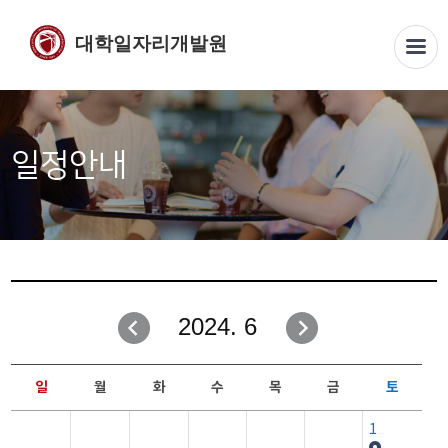
대학일자리개발원
일정안내
2024. 6
일
월
화
수
목
금
토
1