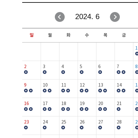
취업성공지원과
자유게시판
2024. 6
창업지원·교육센터
일정안내
현장실습/IPP사업단
보도자료
일
월
화
수
목
금
커뮤니티
행사갤러리
1
홈페이지가이드
프로그램제안
2
3
4
5
6
7
8
9
10
11
12
13
14
1
16
17
18
19
20
21
2
23
24
25
26
27
28
2