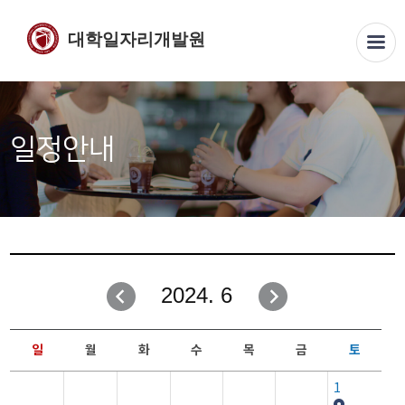
대학일자리개발원
일정안내
2024. 6
일
월
화
수
목
금
토
1