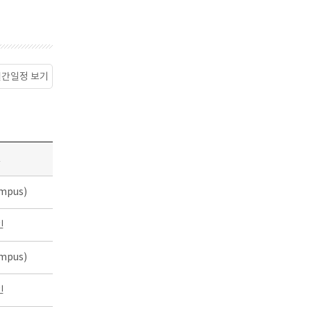
월간일정 보기
소
mpus)
인
mpus)
인