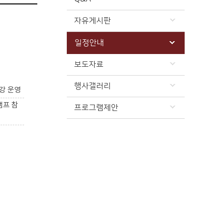
자유게시판
일정안내
보도자료
행사갤러리
강 운영
캠프 참
프로그램제안