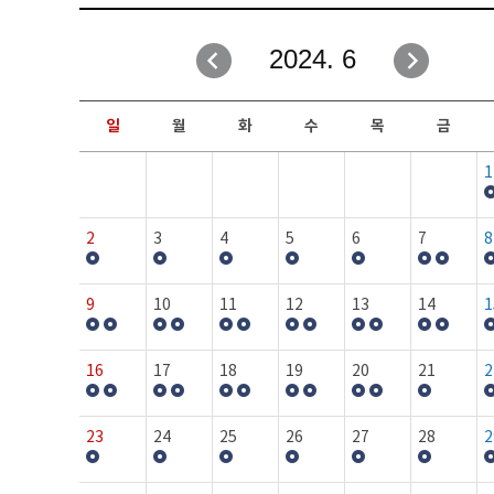
취업성공지원과
자유게시판
2024. 6
창업지원·교육센터
일정안내
현장실습/IPP사업단
보도자료
일
월
화
수
목
금
커뮤니티
행사갤러리
1
홈페이지가이드
프로그램제안
2
3
4
5
6
7
8
9
10
11
12
13
14
1
16
17
18
19
20
21
2
23
24
25
26
27
28
2