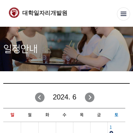
대학일자리개발원
일정안내
2024. 6
일
월
화
수
목
금
토
1