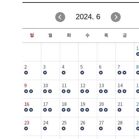
취업성공지원과
자유게시판
2024. 6
창업지원·교육센터
일정안내
현장실습/IPP사업단
보도자료
일
월
화
수
목
금
커뮤니티
행사갤러리
1
홈페이지가이드
프로그램제안
2
3
4
5
6
7
8
9
10
11
12
13
14
1
16
17
18
19
20
21
2
23
24
25
26
27
28
2