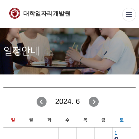
대학일자리개발원
일정안내
2024. 6
일
월
화
수
목
금
토
1