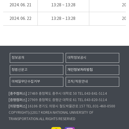
2024. 06. 21
13:28 ~ 13:28
20
2024. 06. 22
13:28 ~ 13:28
20
정보공개
대학정보공시
청렴신문고
개인정보처리방침
이메일무단수집거부
조직/직원안내
[충주캠퍼스]
27469 충청북도 충주시 대학로 50 TEL.043-841-5114
[증평캠퍼스]
27909 충청북도 증평군 대학로 61 TEL.043-820-5114
[의왕캠퍼스]
16106 경기도 의왕시 철도박물관로 157 TEL.031-460-0500
COPYRIGHT(c)2017 KOREA NATIONAL UNIVERSITY OF
TRANSPORTATION.ALL RIGHTS RESERVED