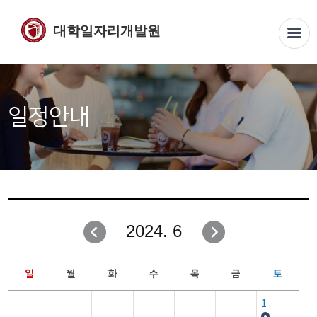
대학일자리개발원
일정안내
2024. 6
일
월
화
수
목
금
토
1