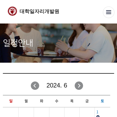
대학일자리개발원
일정안내
2024. 6
일
월
화
수
목
금
토
1