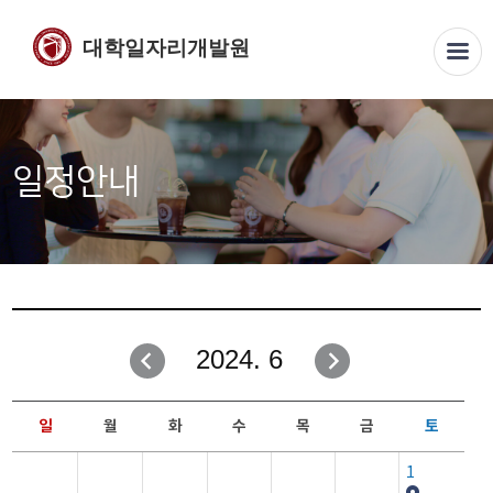
대학일자리개발원
일정안내
2024. 6
일
월
화
수
목
금
토
1