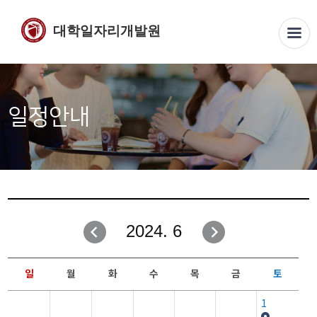
대학일자리개발원
일정안내
2024. 6
일
월
화
수
목
금
토
1