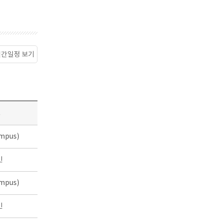
월간일정 보기
소
mpus)
인
mpus)
인