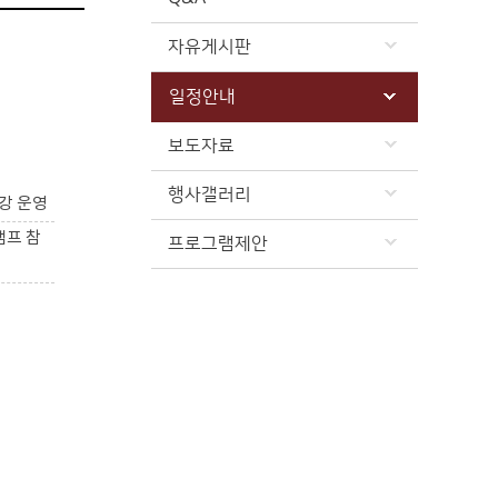
자유게시판
일정안내
보도자료
행사갤러리
강 운영
캠프 참
프로그램제안