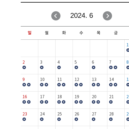
취업성공지원과
자유게시판
2024. 6
창업지원·교육센터
일정안내
현장실습/IPP사업단
보도자료
일
월
화
수
목
금
커뮤니티
행사갤러리
1
홈페이지가이드
프로그램제안
2
3
4
5
6
7
8
9
10
11
12
13
14
1
16
17
18
19
20
21
2
23
24
25
26
27
28
2