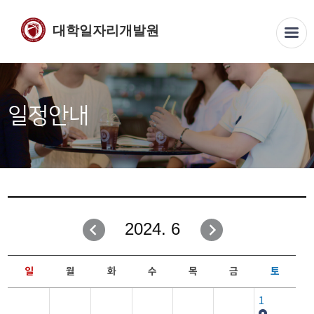
대학일자리개발원
일정안내
2024. 6
일
월
화
수
목
금
토
1