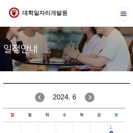
대학일자리개발원
일정안내
2024. 6
일
월
화
수
목
금
토
1