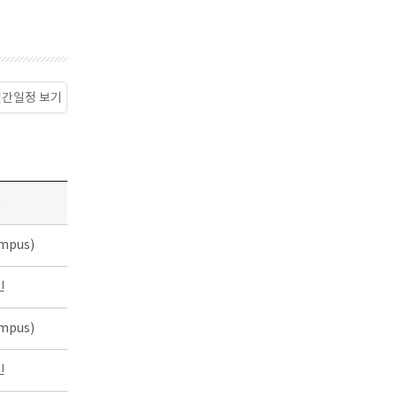
월간일정 보기
소
mpus)
인
mpus)
인