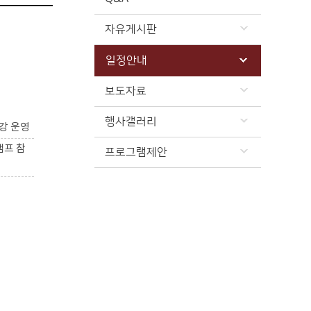
자유게시판
일정안내
보도자료
행사갤러리
강 운영
캠프 참
프로그램제안