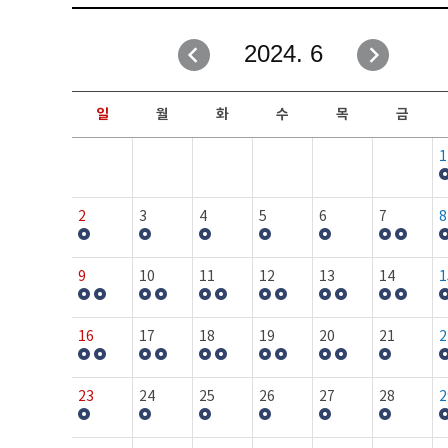
취업성공지원과
자유게시판
2024. 6
창업지원·교육센터
일정안내
현장실습/IPP사업단
보도자료
일
월
화
수
목
금
커뮤니티
행사갤러리
1
홈페이지가이드
프로그램제안
2
3
4
5
6
7
8
9
10
11
12
13
14
1
16
17
18
19
20
21
2
23
24
25
26
27
28
2