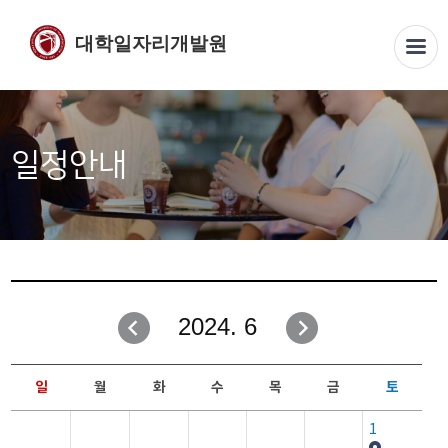
대학일자리개발원
일정안내
2024. 6
일
월
화
수
목
금
토
1