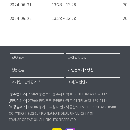
2024. 06. 21
13:28 ~ 13:28
20
2024. 06. 22
13:28 ~ 13:28
20
정보공개
대학정보공시
청렴신문고
개인정보처리방침
이메일무단수집거부
조직/직원안내
[충주캠퍼스]
27469 충청북도 충주시 대학로 50 TEL.043-841-5114
[증평캠퍼스]
27909 충청북도 증평군 대학로 61 TEL.043-820-5114
[의왕캠퍼스]
16106 경기도 의왕시 철도박물관로 157 TEL.031-460-0500
COPYRIGHT(c)2017 KOREA NATIONAL UNIVERSITY OF
TRANSPORTATION.ALL RIGHTS RESERVED