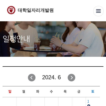
대학일자리개발원
일정안내
2024. 6
일
월
화
수
목
금
토
1