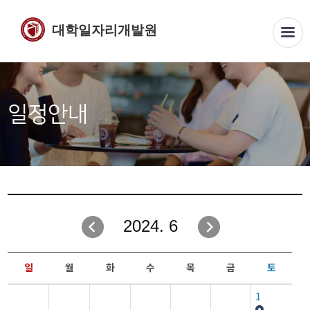
대학일자리개발원
일정안내
2024. 6
일
월
화
수
목
금
토
1