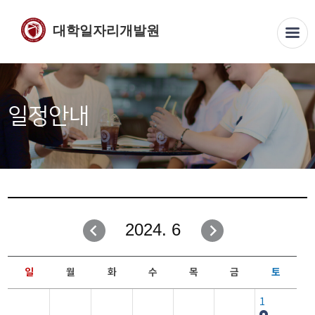
대학일자리개발원
일정안내
2024. 6
일
월
화
수
목
금
토
1