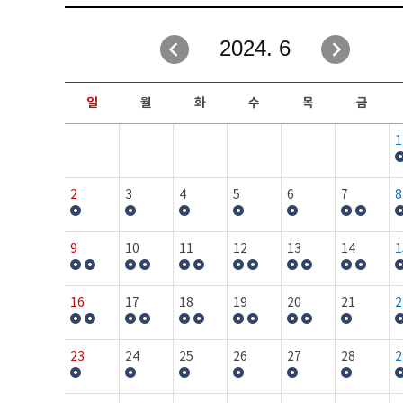
취업성공지원과
자유게시판
2024. 6
창업지원·교육센터
일정안내
현장실습/IPP사업단
보도자료
일
월
화
수
목
금
커뮤니티
행사갤러리
1
홈페이지가이드
프로그램제안
2
3
4
5
6
7
8
9
10
11
12
13
14
1
16
17
18
19
20
21
2
23
24
25
26
27
28
2