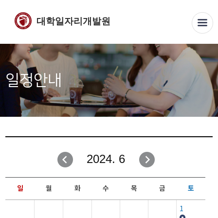
대학일자리개발원
일정안내
2024. 6
일
월
화
수
목
금
토
1