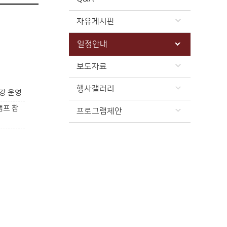
자유게시판
일정안내
보도자료
행사갤러리
강 운영
캠프 참
프로그램제안