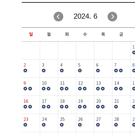
취업성공지원과
자유게시판
2024. 6
창업지원·교육센터
일정안내
현장실습/IPP사업단
보도자료
일
월
화
수
목
금
커뮤니티
행사갤러리
1
홈페이지가이드
프로그램제안
2
3
4
5
6
7
8
9
10
11
12
13
14
1
16
17
18
19
20
21
2
23
24
25
26
27
28
2