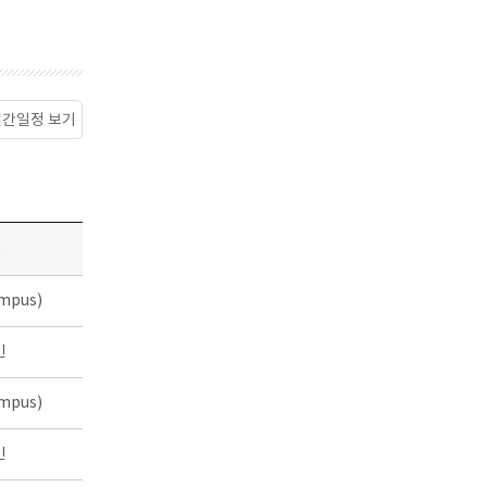
월간일정 보기
소
mpus)
인
mpus)
인