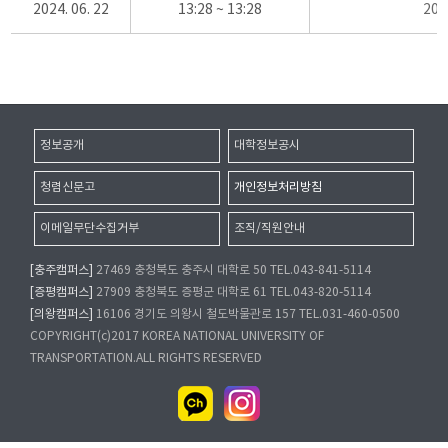
2024. 06. 22
13:28 ~ 13:28
20
정보공개
대학정보공시
청렴신문고
개인정보처리방침
이메일무단수집거부
조직/직원안내
[충주캠퍼스]
27469 충청북도 충주시 대학로 50 TEL.043-841-5114
[증평캠퍼스]
27909 충청북도 증평군 대학로 61 TEL.043-820-5114
[의왕캠퍼스]
16106 경기도 의왕시 철도박물관로 157 TEL.031-460-0500
COPYRIGHT(c)2017 KOREA NATIONAL UNIVERSITY OF
TRANSPORTATION.ALL RIGHTS RESERVED