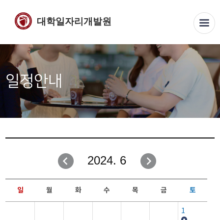
대학일자리개발원
일정안내
2024. 6
일
월
화
수
목
금
토
1