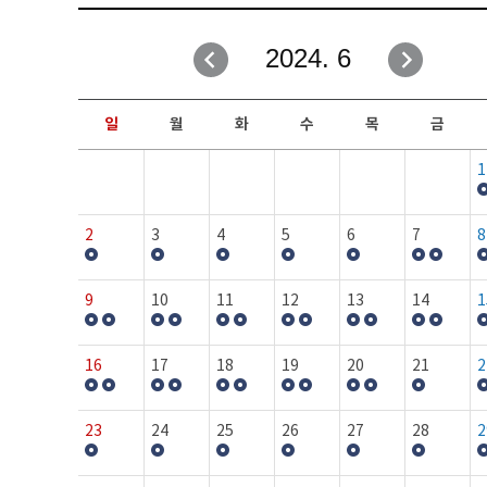
취업성공지원과
자유게시판
2024. 6
창업지원·교육센터
일정안내
현장실습/IPP사업단
보도자료
일
월
화
수
목
금
커뮤니티
행사갤러리
1
홈페이지가이드
프로그램제안
2
3
4
5
6
7
8
9
10
11
12
13
14
1
16
17
18
19
20
21
2
23
24
25
26
27
28
2