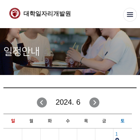
대학일자리개발원
일정안내
2024. 6
일
월
화
수
목
금
토
1