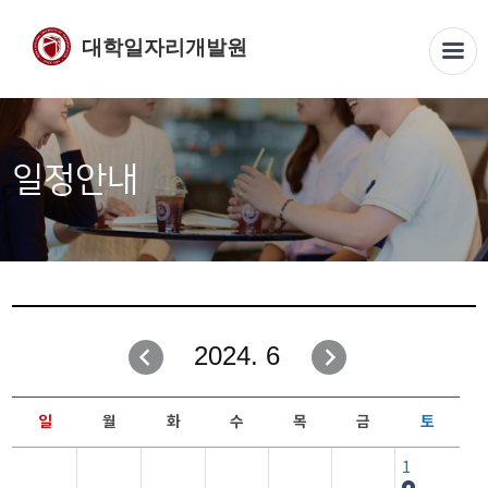
대학일자리개발원
일정안내
2024. 6
일
월
화
수
목
금
토
1