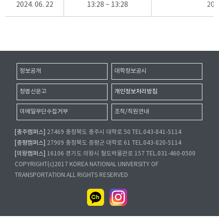
2024. 06. 22
13:28 ~ 13:28
20
정보공개
대학정보공시
청렴신문고
개인정보처리방침
이메일무단수집거부
조직/직원안내
[충주캠퍼스]
27469 충청북도 충주시 대학로 50 TEL.043-841-5114
[증평캠퍼스]
27909 충청북도 증평군 대학로 61 TEL.043-820-5114
[의왕캠퍼스]
16106 경기도 의왕시 철도박물관로 157 TEL.031-460-0500
COPYRIGHT(c)2017 KOREA NATIONAL UNIVERSITY OF
TRANSPORTATION.ALL RIGHTS RESERVED