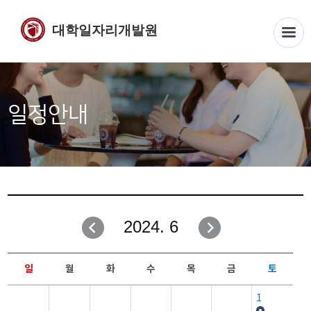
대학일자리개발원
일정안내
2024. 6
일
월
화
수
목
금
토
1