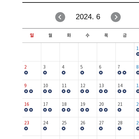
취업성공지원과
자유게시판
2024. 6
창업지원·교육센터
일정안내
현장실습/IPP사업단
보도자료
일
월
화
수
목
금
커뮤니티
행사갤러리
1
홈페이지가이드
프로그램제안
2
3
4
5
6
7
8
9
10
11
12
13
14
1
16
17
18
19
20
21
2
23
24
25
26
27
28
2