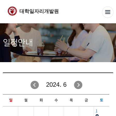
대학일자리개발원
일정안내
2024. 6
일
월
화
수
목
금
토
1