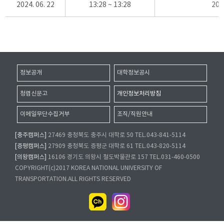
2024. 06. 22
13:28 ~ 13:28
20
정보공개
대학정보공시
청렴신문고
개인정보처리방침
이메일무단수집거부
조직/직원안내
[충주캠퍼스]
27469 충청북도 충주시 대학로 50 TEL.043-841-5114
[증평캠퍼스]
27909 충청북도 증평군 대학로 61 TEL.043-820-5114
[의왕캠퍼스]
16106 경기도 의왕시 철도박물관로 157 TEL.031-460-0500
COPYRIGHT(c)2017 KOREA NATIONAL UNIVERSITY OF
TRANSPORTATION.ALL RIGHTS RESERVED