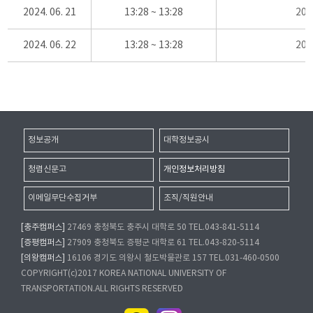
2024. 06. 21
13:28 ~ 13:28
20
2024. 06. 22
13:28 ~ 13:28
20
정보공개
대학정보공시
청렴신문고
개인정보처리방침
이메일무단수집거부
조직/직원안내
[충주캠퍼스]
27469 충청북도 충주시 대학로 50 TEL.043-841-5114
[증평캠퍼스]
27909 충청북도 증평군 대학로 61 TEL.043-820-5114
[의왕캠퍼스]
16106 경기도 의왕시 철도박물관로 157 TEL.031-460-0500
COPYRIGHT(c)2017 KOREA NATIONAL UNIVERSITY OF
TRANSPORTATION.ALL RIGHTS RESERVED