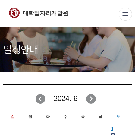
대학일자리개발원
일정안내
2024. 6
일
월
화
수
목
금
토
1