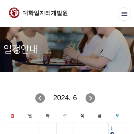
대학일자리개발원
일정안내
2024. 6
일
월
화
수
목
금
토
1