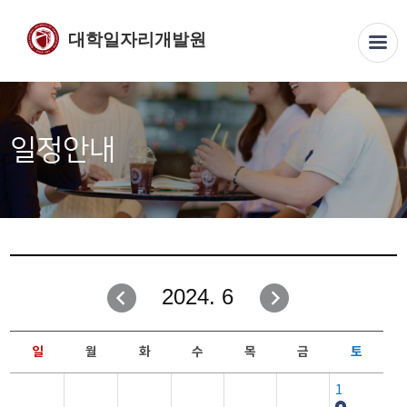
대학일자리개발원
일정안내
2024. 6
일
월
화
수
목
금
토
1