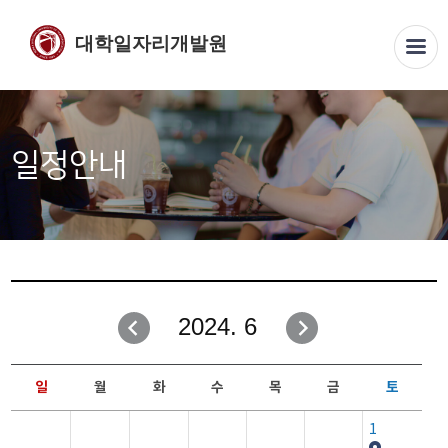
대학일자리개발원
일정안내
2024. 6
일
월
화
수
목
금
토
1