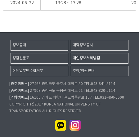
2024. 06. 22
13:28 ~ 13:28
20
정보공개
대학정보공시
청렴신문고
개인정보처리방침
이메일무단수집거부
조직/직원안내
[충주캠퍼스]
27469 충청북도 충주시 대학로 50 TEL.043-841-5114
[증평캠퍼스]
27909 충청북도 증평군 대학로 61 TEL.043-820-5114
[의왕캠퍼스]
16106 경기도 의왕시 철도박물관로 157 TEL.031-460-0500
COPYRIGHT(c)2017 KOREA NATIONAL UNIVERSITY OF
TRANSPORTATION.ALL RIGHTS RESERVED