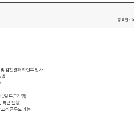
취업포털채용정보
단기계약 및 인턴
등록일 : 2
진 및 검진결과 확인후 입사
드빌
/
or 1일 특근진행)
일 특근 진행)
간고정 근무도 가능