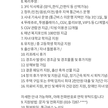
8. 복리후생 :
1. 3식 식사제공 (양식,한식,간편식 등 선택가능)
2. 청주/진천/음성/이천/충주 지역 통근버스 운행
3. 사내 기숙사 운영 (통근버스 미운행 지역만 가능 3인 1실, 월 
4. 뚜레쥬르, 투썸플레이스, CGV, 올리브영, VIPS 등 CJ계열사
5. CGV 관람권 지급 / 티빙 이용권 12개월
6. 매년 복지포인트 100만원 지급
7. 자녀 대학교 학자금 지원
8. 유치원 / 중 고등학생 학자금 지원
9. 출산휴가 / 자녀 돌봄휴가 /
10. 리프레시 휴가
11. 경조사 발생시 경조금 및 경조물품 및 휴가지원
12. 상해보험 가입
13. 결혼 웨딩카 지원, 출산 축하 선물 지급
14. 창의 휴가 부여 및 지원금 지급, 장기근속 퇴직 시 퇴직기
15. 주택 구입 또는 주택 임차시 최대 2천만원 대출 및 7년간 
16. 의료비 지원, 본인 및 배우자 건강검진 지원, 장애인 자녀 
자세한 안내 가능하며, 아래 전화번호로 연락 부탁드립니다
9. 지원방법 : 문자 및 전화지원 (010-7287-****)
10. 첨부파일 : 통근버스 노선도