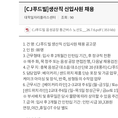
취업성공지원과
자료실
[CJ푸드빌]생산직 신입사원 채용
창업지원·교육센터
채용정보
대학일자리플러스센터
조회 : 90
현장실습/IPP사업단
CJ푸드빌 음성공장 통근버스 노선도__26.7.6.pdf
( 353 kb)
커뮤니티
1. 건 명 : CJ푸드빌 생산직 신입사원 채용 공고문
홈페이지가이드
2. 인 원 : 00명
3. 근무형태 : 입사 후 2개월간 인턴십 기간, 후 정규직 전환
※ 매주 화, 목 청주 또는 음성 공장 면접진행, 다음날 채용검
4. 근 무 지 : 충북 음성군 대소읍 대소산단로 20 (대풍리) CJ푸
5. 담당업무 : 베이커리 / 샌드위치 제품 단순 포장 및 가공 업무 
케이크 아이싱 및 장식, 반죽, 성형등의 수작업 업무
6. 근무시간 : [베이커리 라인] 2~3교대 주 6일 (월~금 5일 / 토
[샌드위치 라인] 2교대 주6일 (일~목 5일 정상근무 / 금or토 1
※ 부서배치 및 휴무일은 당사 물량에 따라 상이할 수 있음 주
7. 급 여 : 입사 후 2개월 간 인턴십 기간 : 인턴 시급 10,320원
연장,야간,휴일 OT 수당 별도