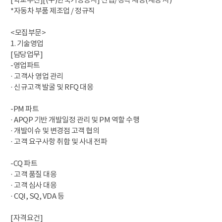
[학교추천][(주)한국기능공사] 신입/경력 채용(채용 시)
*자동차 부품 제조업 / 정규직
<모집부문>
1. 기술영업
[담당업무]
-영업파트
· 고객사 영업 관리
· 신규고객 발굴 및 RFQ 대응
-PM 파트
· APQP 기반 개발일정 관리 및 PM 역할 수행
· 개발이슈 및 변경점 고객 협의
· 고객 요구사항 취합 및 사내 전파
-CQ 파트
· 고객 품질 대응
· 고객 심사 대응
· CQI, SQ, VDA 등
[자격요건]