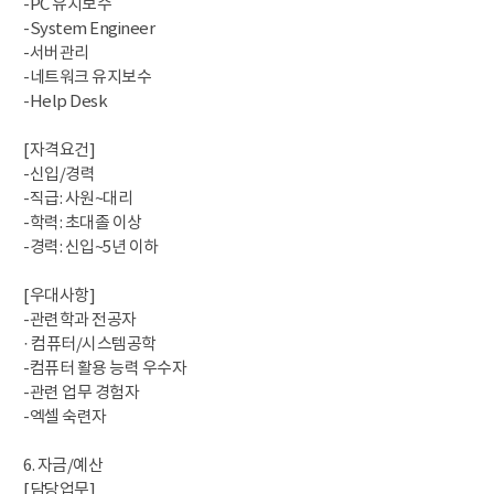
-PC 유지보수
-System Engineer
-서버관리
-네트워크 유지보수
-Help Desk
[자격요건]
-신입/경력
-직급: 사원~대리
-학력: 초대졸 이상
-경력: 신입~5년 이하
[우대사항]
-관련학과 전공자
· 컴퓨터/시스템공학
-컴퓨터 활용 능력 우수자
-관련 업무 경험자
-엑셀 숙련자
6. 자금/예산
[담당업무]