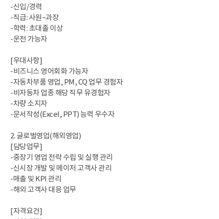
-신입/경력
-직급: 사원~과장
-학력: 초대졸 이상
-운전 가능자
[우대사항]
-비즈니스 영어회화 가능자
-자동차부품 영업, PM, CQ 업무 경험자
-비자동차 업종 해당 직무 유경험자
-차량 소지자
-문서작성(Excel, PPT) 능력 우수자
2. 글로벌영업(해외영업)
[담당업무]
-중장기 영업 전략 수립 및 실행 관리
-신시장 개발 및 메이저 고객사 관리
-매출 및 KPI 관리
-해외 고객사 대응 업무
[자격요건]