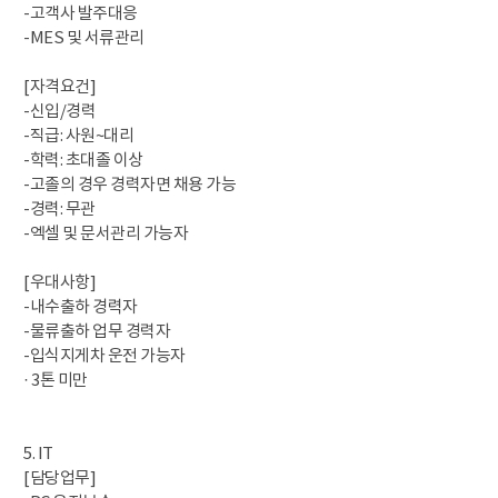
-고객사 발주대응
-MES 및 서류관리
[자격요건]
-신입/경력
-직급: 사원~대리
-학력: 초대졸 이상
-고졸의 경우 경력자면 채용 가능
-경력: 무관
-엑셀 및 문서관리 가능자
[우대사항]
-내수출하 경력자
-물류출하 업무 경력자
-입식지게차 운전 가능자
· 3톤 미만
5. IT
[담당업무]