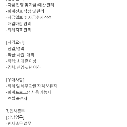
-자금 집행 및 자금/예산 관리
-회계전표 작성 및 관리
-자금일보 및 자금수지 작성
-매입마감 관리
-회계지표 관리
[자격요건]
-신입/경력
-직급: 사원~대리
-학력: 초대졸 이상
-경력: 신입~5년 이하
[우대사항]
-회계 및 세무 관련 자격 보유자
-회계프로그램 사용 가능자
-엑셀 숙련자
7. 인사총무
[담당업무]
-인사총무 업무