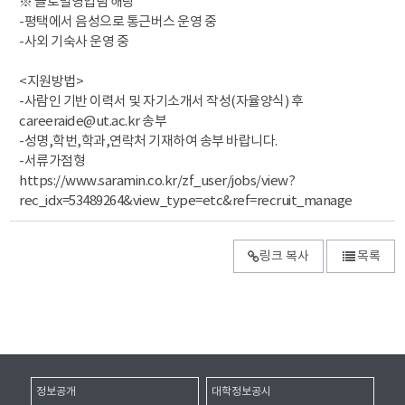
※ 글로벌영업팀 해당
-평택에서 음성으로 통근버스 운영 중
-사외 기숙사 운영 중
<지원방법>
-사람인 기반 이력서 및 자기소개서 작성(자율양식) 후
careeraide@ut.ac.kr 송부
-성명,학번,학과,연락처 기재하여 송부 바랍니다.
-서류가점형
https://www.saramin.co.kr/zf_user/jobs/view?
rec_idx=53489264&view_type=etc&ref=recruit_manage
링크 복사
목록
정보공개
대학정보공시