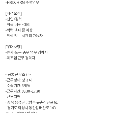
-HRD, HRM 수행업무
[자격요건]
-신입/경력
-직급: 사원~대리
-학력: 초대졸 이상
-엑셀 및 문서관리 가능자
[우대사항]
-인사·노무·총무 업무 경력자
-제조업 근무 경력자
<공통 근무조건>
-근무형태: 정규직
-수습기간: 3개월
-근무시간: 08:30~17:30
-근무지역
· 충북 음성군 금왕읍 유촌산단로 61
· 경기도 화성시 동탄감배산로 143