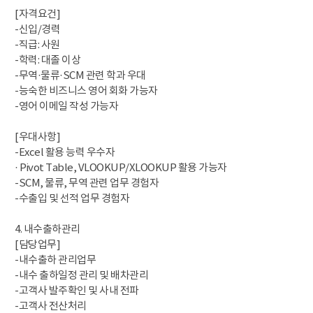
[자격요건]
-신입/경력
-직급: 사원
-학력: 대졸 이상
-무역·물류·SCM 관련 학과 우대
-능숙한 비즈니스 영어 회화 가능자
-영어 이메일 작성 가능자
[우대사항]
-Excel 활용 능력 우수자
· Pivot Table, VLOOKUP/XLOOKUP 활용 가능자
-SCM, 물류, 무역 관련 업무 경험자
-수출입 및 선적 업무 경험자
4. 내수출하관리
[담당업무]
-내수출하 관리업무
-내수 출하일정 관리 및 배차관리
-고객사 발주확인 및 사내 전파
-고객사 전산처리