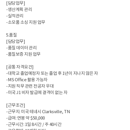
[담당업무]
-생산계획 관리
-실적관리
-소모품 소싱 지원 업무
5.품질
[담당업무]
-품질 데이터 관리
-품질보증 지원 업무
[공통 자격요건]
-대학교 졸업예정자 또는 졸업 후 1년이 지나지 않은 자
-MS Office 활용 가능자
-지원 직무 관련 전공자 우대
-미국 J1 비자 발급에 결격이 없는 자
[근무조건]
-근무지: 미국 테네시 Clarksville, TN
-급여: 연봉 약 $50,000
-근무시간: 1일 8시간 / 주 40시간