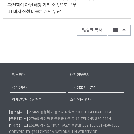
-파견직이 아닌 해당 기업 소속으로 근무
-J1 비자 신청 비용은 개인 부담
링크 복사
목록
정보공개
대학정보공시
청렴신문고
개인정보처리방침
이메일무단수집거부
조직/직원안내
[충주캠퍼스]
27469 충청북도 충주시 대학로 50 TEL.043-841-5114
[증평캠퍼스]
27909 충청북도 증평군 대학로 61 TEL.043-820-5114
[의왕캠퍼스]
16106 경기도 의왕시 철도박물관로 157 TEL.031-460-0500
COPYRIGHT(c)2017 KOREA NATIONAL UNIVERSITY OF