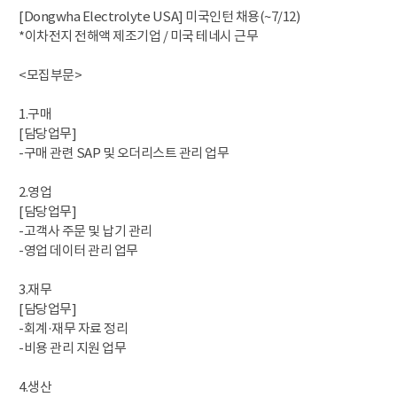
[Dongwha Electrolyte USA] 미국인턴 채용(~7/12)
*이차전지 전해액 제조기업 / 미국 테네시 근무
<모집부문>
1.구매
[담당업무]
-구매 관련 SAP 및 오더리스트 관리 업무
2.영업
[담당업무]
-고객사 주문 및 납기 관리
-영업 데이터 관리 업무
3.재무
[담당업무]
-회계·재무 자료 정리
-비용 관리 지원 업무
4.생산