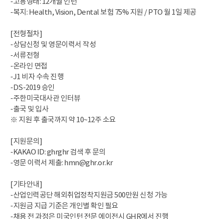
-고용형태: 12개월 인턴
-복지: Health, Vision, Dental 보험 75% 지원 / PTO 월 1일 제공
[전형절차]
-상담신청 및 영문이력서 작성
-서류전형
-온라인 면접
-J1 비자 수속 진행
-DS-2019 승인
-주한미국대사관 인터뷰
-출국 및 입사
※ 지원 후 출국까지 약 10~12주 소요
[지원문의]
-KAKAO ID: ghrghr 검색 후 문의
-영문 이력서 제출: hmn@ghr.or.kr
[기타안내]
-산업인력공단 해외취업정착지원금 500만원 신청 가능
-지원금 지급 기준은 개인별 확인 필요
-채용 전 과정은 미국인턴 전문 에이전시 GHR에서 진행