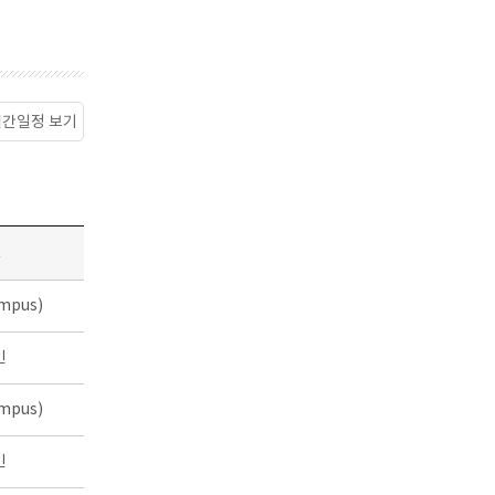
월간일정 보기
소
mpus)
인
mpus)
인