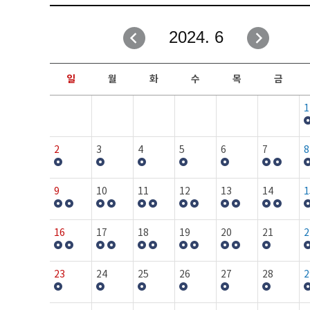
취업성공지원과
자유게시판
2024. 6
창업지원·교육센터
일정안내
현장실습/IPP사업단
보도자료
일
월
화
수
목
금
커뮤니티
행사갤러리
1
홈페이지가이드
프로그램제안
2
3
4
5
6
7
8
9
10
11
12
13
14
1
16
17
18
19
20
21
2
23
24
25
26
27
28
2