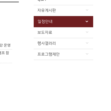
자유게시판
일정안내
보도자료
행사갤러리
강 운영
캠프 참
프로그램제안