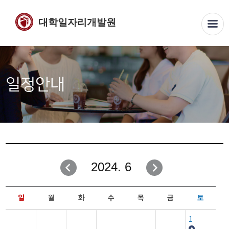
대학일자리개발원
일정안내
2024. 6
일
월
화
수
목
금
토
1