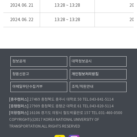
2024. 06. 21
13:28 ~ 13:28
20
2024. 06. 22
13:28 ~ 13:28
20
정보공개
대학정보공시
청렴신문고
개인정보처리방침
이메일무단수집거부
조직/직원안내
[충주캠퍼스]
27469 충청북도 충주시 대학로 50 TEL.043-841-5114
[증평캠퍼스]
27909 충청북도 증평군 대학로 61 TEL.043-820-5114
[의왕캠퍼스]
16106 경기도 의왕시 철도박물관로 157 TEL.031-460-0500
COPYRIGHT(c)2017 KOREA NATIONAL UNIVERSITY OF
TRANSPORTATION.ALL RIGHTS RESERVED