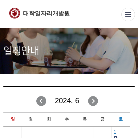
대학일자리개발원
일정안내
2024. 6
일
월
화
수
목
금
토
1