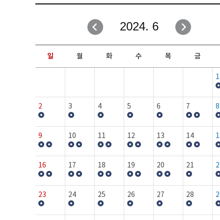
취업성공지원과
자유게시판
2024. 6
창업지원·교육센터
일정안내
현장실습/IPP사업단
보도자료
일
월
화
수
목
금
커뮤니티
행사갤러리
1
홈페이지가이드
프로그램제안
2
3
4
5
6
7
8
9
10
11
12
13
14
1
16
17
18
19
20
21
2
23
24
25
26
27
28
2