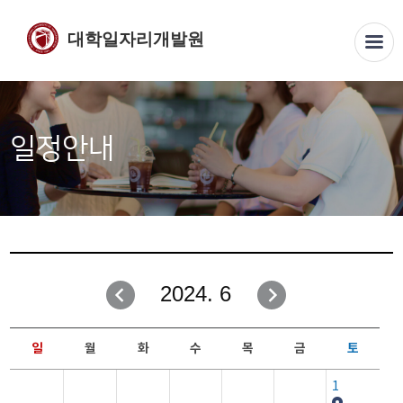
대학일자리개발원
일정안내
2024. 6
일
월
화
수
목
금
토
1