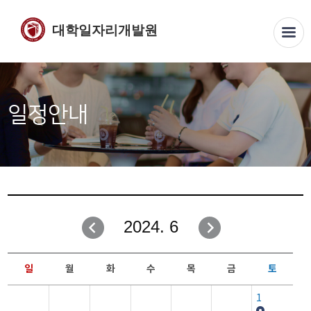
대학일자리개발원
일정안내
2024. 6
일
월
화
수
목
금
토
1