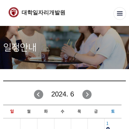
대학일자리개발원
일정안내
2024. 6
일
월
화
수
목
금
토
1